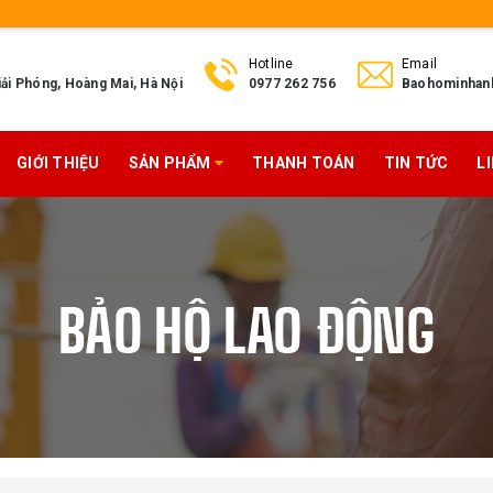
Hotline
Email
ải Phóng, Hoàng Mai, Hà Nội
0977 262 756
Baohominhan
GIỚI THIỆU
SẢN PHẨM
THANH TOÁN
TIN TỨC
L