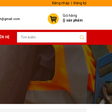
Đăng nhập
|
Đăng ký
Giỏ hàng
h@gmail.com
(
) sản phẩm
IÊN HỆ