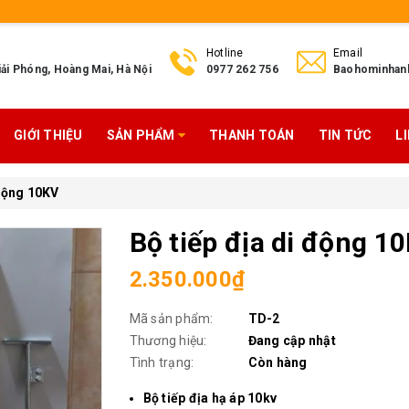
Hotline
Email
ải Phóng, Hoàng Mai, Hà Nội
0977 262 756
Baohominhan
GIỚI THIỆU
SẢN PHẨM
THANH TOÁN
TIN TỨC
L
 động 10KV
Bộ tiếp địa di động 1
2.350.000₫
Mã sản phẩm:
TD-2
Thương hiệu:
Đang cập nhật
Tình trạng:
Còn hàng
Bộ tiếp địa hạ áp 10kv