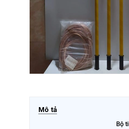
Mô tả
Bộ t