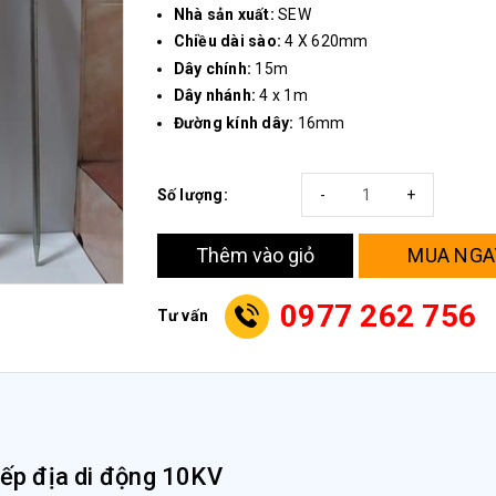
Nhà sản xuất:
SEW
Chiều dài sào:
4 X 620mm
Dây chính:
15m
Dây nhánh:
4 x 1m
Đường kính dây:
16mm
Số lượng:
-
+
MUA NGA
Thêm vào giỏ
0977 262 756
Tư vấn
iếp địa di động 10KV