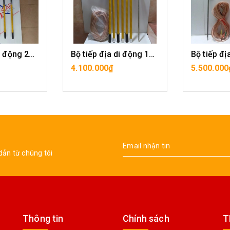
Bộ tiếp địa di động 220KV
Bộ tiếp địa di động 110KV
4.100.000₫
5.500.000
ÀNG
MUA HÀNG
MU
dẫn từ chúng tôi
Thông tin
Chính sách
T