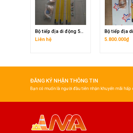
Bộ tiếp địa di động 500KV
Liên hệ
5.800.000₫
CHI TIẾT
MUA H
ĐĂNG KÝ NHẬN THÔNG TIN
Bạn có muốn là người đầu tiên nhận khuyến mãi hấp 